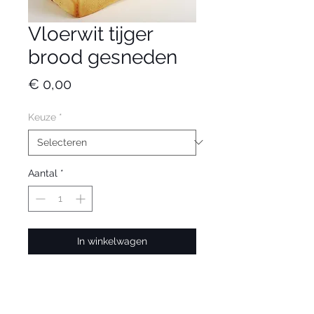
Vloerwit tijger
brood gesneden
Prijs
€ 0,00
Keuze
*
Aantal
*
In winkelwagen