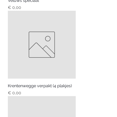
Veluws speciaal
Prijs
€ 0,00
Krentenwegge verpakt (4 plakjes)
Prijs
€ 0,00